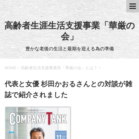
高齢者生涯生活支援事業「華厳の
会」
豊かな老後の生活と最期を迎える為の準備
HOME
>
高齢者生活支援事業所「華厳の会」とは？
>
代表と女優 杉田かおるさんとの対談が雑
誌で紹介されました