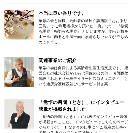
本当に良い香りです。
華厳の会と同様、高齢者の通所介護施設「おおるり
三島」で ご利用者様から頂いた「梅」です。『桜切
る馬鹿、梅切らぬ馬鹿』 といいますが、切った枝を
ホールに飾ると部屋一面に素晴らしい香りが 立ち込
めてきまし …
関連事業のご紹介
華厳の会は自費による高齢者生涯生活支援です。 運
営会社の株式会社A’s Beeは華厳の会の他、 介護保険
施設「おおるり三島デイサービスコミュニティ」 と
いう通所介護施設並びにサービス付き高 …
「覚悟の瞬間（とき）」にインタビュー
映像が掲載されました
「覚悟の瞬間（とき）」に代表のインタビュー映像
が掲載されました。 インタビューはこちらのページ
からどうぞ。 1. なぜ今の仕事に？ 2. 現在の仕事へ
の想い 3. あなたにとって覚悟とは …