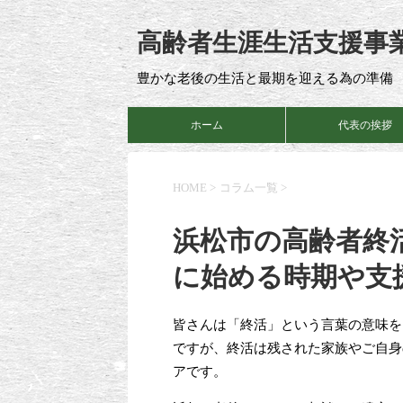
高齢者生涯生活支援事
豊かな老後の生活と最期を迎える為の準備
ホーム
代表の挨拶
HOME
>
コラム一覧
>
浜松市の高齢者終
に始める時期や支
皆さんは「終活」という言葉の意味を
ですが、終活は残された家族やご自身
アです。